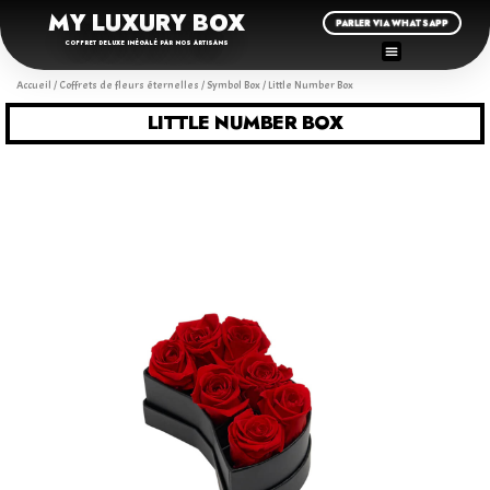
MY LUXURY BOX
PARLER VIA WHATSAPP
COFFRET DELUXE INÉGALÉ PAR NOS ARTISANS
Accueil
/
Coffrets de fleurs éternelles
/
Symbol Box
/ Little Number Box
LITTLE NUMBER BOX