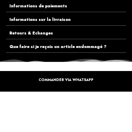
Informations de paiements
Informations sur la livraison
Retours & Echanges
Que faire si je reçois un article endommagé ?
COMMANDER VIA WHATSAPP
ECOUTEZ PLUTÔT NOS CLIENTS AVANT DE FAIRE VOTRE CHOIX
PLUS DE 10.000 CLIENTS
SATISFAITS
Inspirez-vous de la manière dont nos coffrets sont offertes à travers le monde. Grâce à
vous et à nos artistes pour un monde moins industrielle