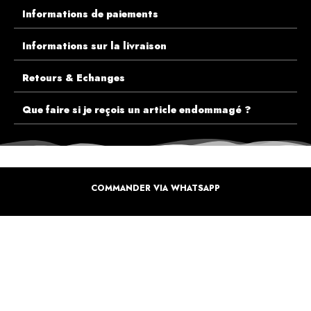
Informations de paiements
Informations sur la livraison
Retours & Echanges
Que faire si je reçois un article endommagé ?
COMMANDER VIA WHATSAPP
ECOUTEZ PLUTÔT NOS CLIENTS AVANT DE FAIRE VOTRE CHOIX
PLUS DE 10.000 CLIENTS
SATISFAITS
Inspirez-vous de la manière dont nos coffrets sont offertes à travers le monde. Grâce à
vous et à nos artistes pour un monde moins industrielle