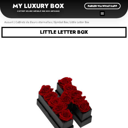
MY LUXURY BOX
PARLER VIA WHATSAPP
COFFRET DELUXE INÉGALÉ PAR NOS ARTISANS
Accueil
/
Coffrets de fleurs éternelles
/
Symbol Box
/ Little Letter Box
LITTLE LETTER BOX