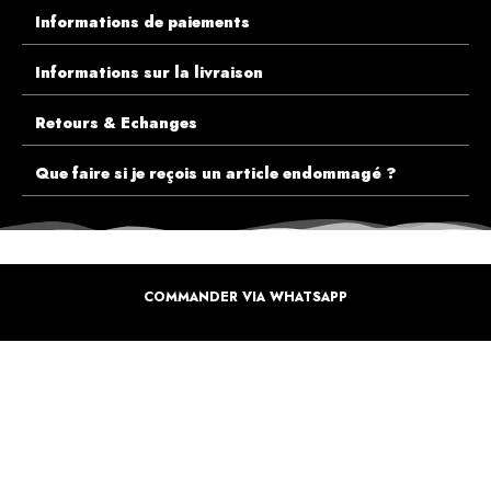
Informations de paiements
Informations sur la livraison
Retours & Echanges
Que faire si je reçois un article endommagé ?
COMMANDER VIA WHATSAPP
ECOUTEZ PLUTÔT NOS CLIENTS AVANT DE FAIRE VOTRE CHOIX
PLUS DE 10.000 CLIENTS
SATISFAITS
Inspirez-vous de la manière dont nos coffrets sont offertes à travers le monde. Grâce à
vous et à nos artistes pour un monde moins industrielle