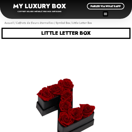
MY LUXURY BOX
PARLER VIA WHATSAPP
COFFRET DELUXE INÉGALÉ PAR NOS ARTISANS
Accueil
/
Coffrets de fleurs éternelles
/
Symbol Box
/ Little Letter Box
LITTLE LETTER BOX