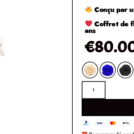
Conçu par un
Coffret de f
ans
€
80.0