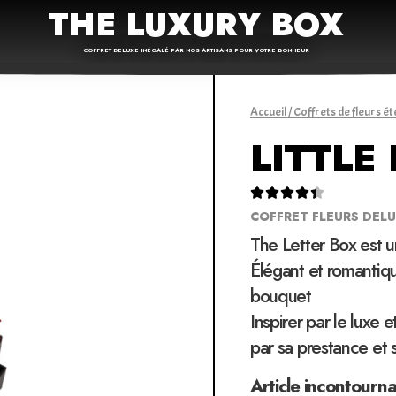
THE LUXURY BOX
COFFRET DELUXE INÉGALÉ PAR NOS ARTISANS POUR VOTRE BONHEUR
Accueil
/
Coffrets de fleurs ét
LITTLE





COFFRET FLEURS DEL
The Letter Box est 
Élégant et romantiqu
bouquet
Inspirer par le luxe 
par sa prestance et 
Article incontourn