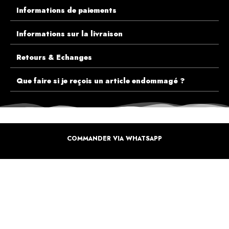
Informations de paiements
Informations sur la livraison
Retours & Echanges
Que faire si je reçois un article endommagé ?
COMMANDER VIA WHATSAPP
ECOUTEZ PLUTÔT NOS CLIENTS AVANT DE FAIRE VOTRE CHOIX
PLUS DE 10.000 CLIENTS
SATISFAITS
Inspirez-vous de la manière dont nos coffrets sont offertes à travers le monde. Grâce à
vous et à nos artistes pour un monde moins industrielle