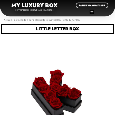
MY LUXURY BOX
PARLER VIA WHATSAPP
COFFRET DELUXE INÉGALÉ PAR NOS ARTISANS
Accueil
/
Coffrets de fleurs éternelles
/
Symbol Box
/ Little Letter Box
LITTLE LETTER BOX