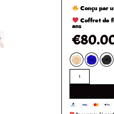
Conçu par un
Coffret de f
ans
€
80.0