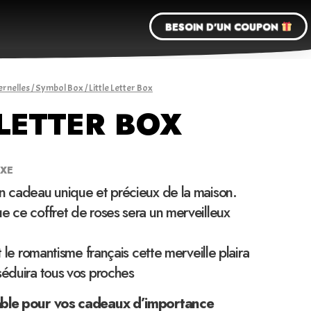
BESOIN D'UN COUPON
ernelles
/
Symbol Box
/ Little Letter Box
 LETTER BOX
UXE
un cadeau unique et précieux de la maison.
e ce coffret de roses sera un merveilleux
et le romantisme français cette merveille plaira
séduira tous vos proches
able pour vos cadeaux d’importance