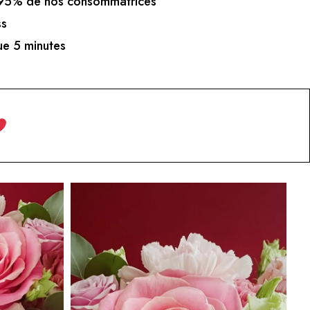
5% de nos consommatrices
ss
e 5 minutes