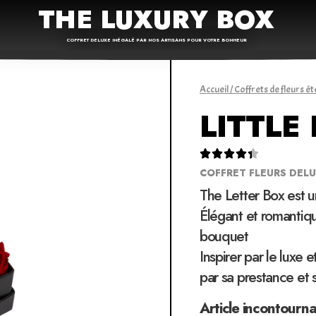
THE LUXURY BOX
COFFRET DELUXE INÉGALÉ PAR NOS ARTISANS POUR VOTRE BONHEUR
Accueil
/
Coffrets de fleurs ét
LITTLE





COFFRET FLEURS DEL
The Letter Box est 
Élégant et romantiqu
bouquet
Inspirer par le luxe 
par sa prestance et 
Article incontourn