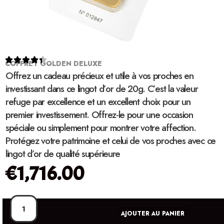





COFFRET GOLDEN DELUXE
Offrez un cadeau précieux et utile à vos proches en
investissant dans ce lingot d’or de 20g. C’est la valeur
refuge par excellence et un excellent choix pour un
premier investissement. Offrez-le pour une occasion
spéciale ou simplement pour montrer votre affection.
Protégez votre patrimoine et celui de vos proches avec ce
lingot d’or de qualité supérieure
€
1,716.00
AJOUTER AU PANIER