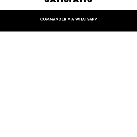
Inspirez-vous de la manière dont nos coffrets sont offertes à travers le monde. Grâce à
vous et à nos artistes pour un monde moins industrielle
COMMANDER VIA WHATSAPP