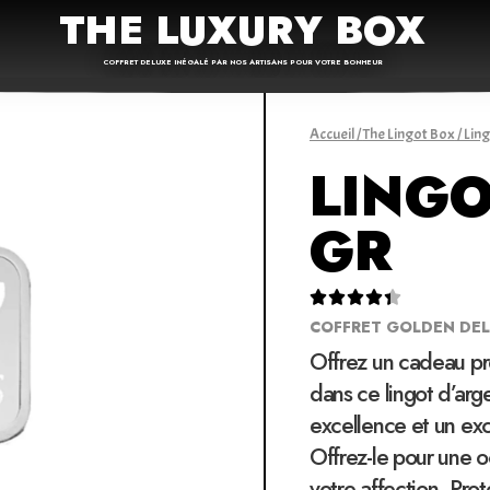
THE LUXURY BOX
COFFRET DELUXE INÉGALÉ PAR NOS ARTISANS POUR VOTRE BONHEUR
Accueil
/
The Lingot Box
/ Lin
LINGO
GR





COFFRET GOLDEN DE
Offrez un cadeau pré
dans ce lingot d’arge
excellence et un exc
Offrez-le pour une 
votre affection. Pro