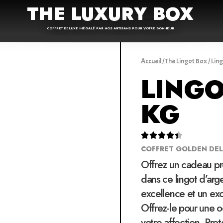
THE LUXURY BOX
COFFRET DELUXE INÉGALÉ PAR NOS ARTISANS POUR VOTRE BONHEUR
Accueil
/
The Lingot Box
/ Lin
LINGO
KG





COFFRET GOLDEN DE
Offrez un cadeau pré
dans ce lingot d’arge
excellence et un exc
Offrez-le pour une 
votre affection. Pro