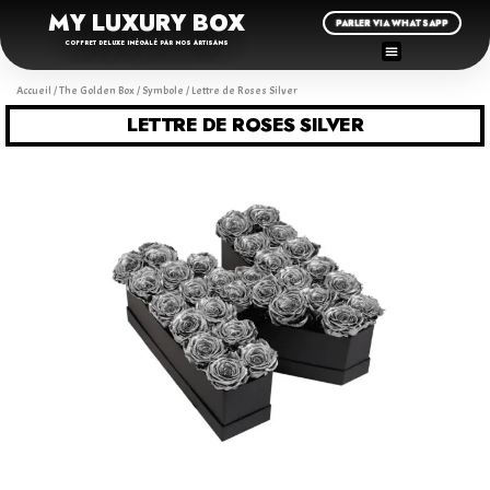
MY LUXURY BOX
PARLER VIA WHATSAPP
COFFRET DELUXE INÉGALÉ PAR NOS ARTISANS
Accueil
/
The Golden Box
/
Symbole
/ Lettre de Roses Silver
LETTRE DE ROSES SILVER