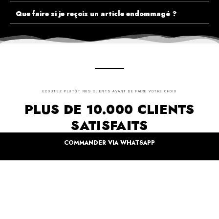
Que faire si je reçois un article endommagé ?
ECOUTEZ PLUTÔT NOS CLIENTS AVANT DE FAIRE VOTRE CHOIX
PLUS DE 10.000 CLIENTS
SATISFAITS
COMMANDER VIA WHATSAPP
Inspirez-vous de la manière dont nos coffrets sont offertes à travers le monde. Grâce à
vous et à nos artistes pour un monde moins industrielle