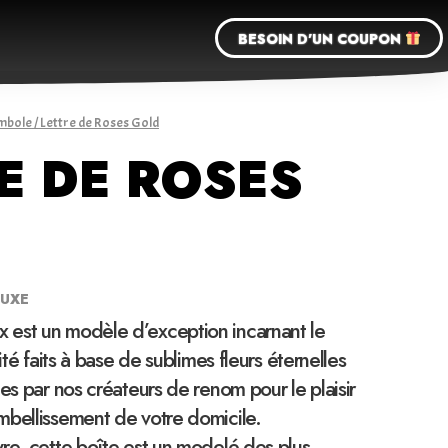
BESOIN D'UN COUPON
mbole
/ Lettre de Roses Gold
E DE ROSES
LUXE
est un modèle d’exception incarnant le
cité faits à base de sublimes fleurs éternelles
ées par nos créateurs de renom pour le plaisir
mbellissement de votre domicile.
re, cette boîte est un modelé des plus