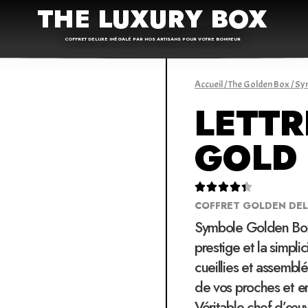
THE LUXURY BOX
COFFRET DELUXE INÉGALÉ PAR NOS ARTISANS POUR VOTRE BONHEUR
Accueil
/
The Golden Box
/
Sy
LETTR
GOLD





COFFRET GOLDEN DE
Symbole Golden Box 
prestige et la simpli
cueillies et assembl
de vos proches et e
Véritable chef-d’œuv