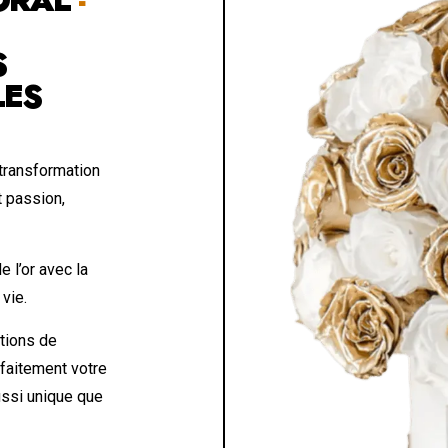
S
LES
 transformation
t passion,
 l’or avec la
 vie.
tions de
rfaitement votre
ussi unique que