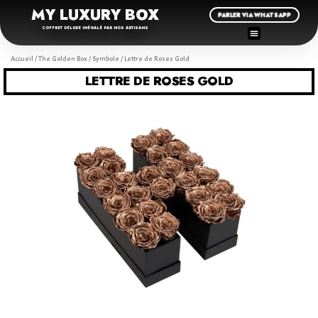
MY LUXURY BOX
PARLER VIA WHATSAPP
COFFRET DELUXE INÉGALÉ PAR NOS ARTISANS
Accueil
/
The Golden Box
/
Symbole
/ Lettre de Roses Gold
LETTRE DE ROSES GOLD