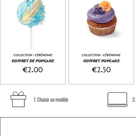
COLLECTION - CÉRÉMONIE
COLLECTION - CÉRÉMONIE
Layer Cake Box
COFFRET DE POPCAKE
COFFRET POPCAKE





Layer Cake Box





€
2.00
€
2.50
1. Choisir un modèle
2