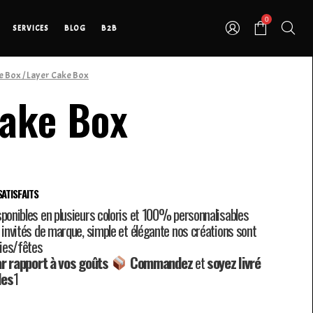
0
SERVICES
BLOG
B2B
e Box
/ Layer Cake Box
Cake Box
ATISFAITS
sponibles en plusieurs coloris et 100% personnalisables
 invités de marque, simple et élégante nos créations sont
ies/fêtes
r rapport à vos goûts
Commandez
et
soyez
livré
les
1