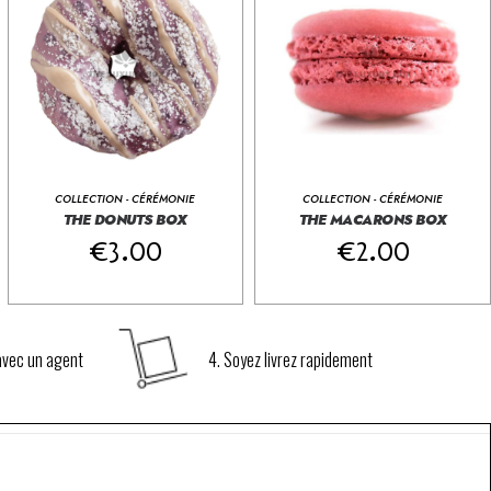
COLLECTION - CÉRÉMONIE
COLLECTION - CÉRÉMONIE
THE DONUTS BOX
THE MACARONS BOX
€
100.00
€
100.00
€
3.00
AJOUTEZ AU PANIER
€
2.00
AJOUTEZ AU PANIER
 avec un agent
4. Soyez livrez rapidement