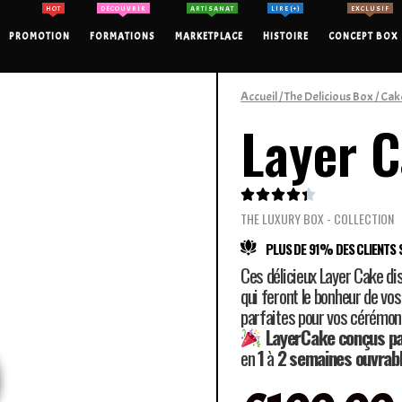
HOT
DÉCOUVRIR
ARTISANAT
LIRE (+)
EXCLUSIF
PROMOTION
FORMATIONS
MARKETPLACE
HISTOIRE
CONCEPT BOX
Accueil
/
The Delicious Box
/
Cak
Layer 





THE LUXURY BOX - COLLECTION
PLUS DE 91% DES CLIENTS S
Ces délicieux Layer Cake di
qui feront le bonheur de vos
parfaites pour vos cérémon
LayerCake conçus pa
en
1
à
2 semaines ouvrab