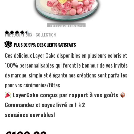





THE LUXURY BOX - COLLECTION
PLUS DE 91% DES CLIENTS SATISFAITS
Ces délicieux Layer Cake disponibles en plusieurs coloris et
100% personnalisables qui feront le bonheur de vos invités
de marque, simple et élégante nos créations sont parfaites
pour vos cérémonies/fêtes
LayerCake conçus par rapport à vos goûts
Commandez
et
soyez
livré
en
1
à
2
semaines ouvrables
1