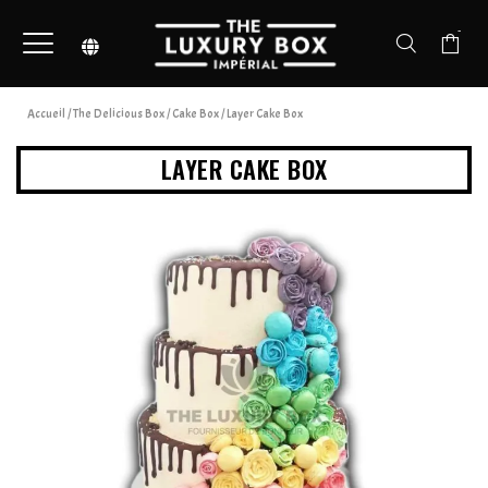
-
Accueil
/
The Delicious Box
/
Cake Box
/ Layer Cake Box
LAYER CAKE BOX