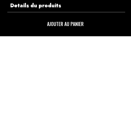
Details du produits
AJOUTER AU PANIER
Délais de livraison
3 à 7 jours ouvrables.
Informations de paiements
Informations sur la livraison
Retours & Echanges
Que faire si je reçois un article
endommagé ?