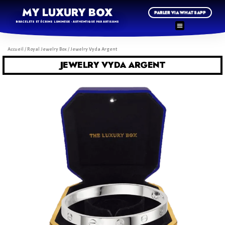
MY LUXURY BOX
PARLER VIA WHATSAPP
BRACELETS ET ÉCRINS LUMINEUX - AUTHENTIQUE PAR ARTISANS
Accueil
/
Royal Jewelry Box
/ Jewelry Vyda Argent
JEWELRY VYDA ARGENT