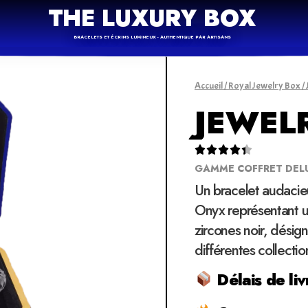
THE LUXURY BOX
BRACELETS ET ÉCRINS LUMINEUX - AUTHENTIQUE PAR ARTISANS
Accueil
/
Royal Jewelry Box
/
JEWEL





GAMME COFFRET DEL
Un bracelet audacie
Onyx représentant un
zircones noir, désign
différentes collectio
Délais de liv