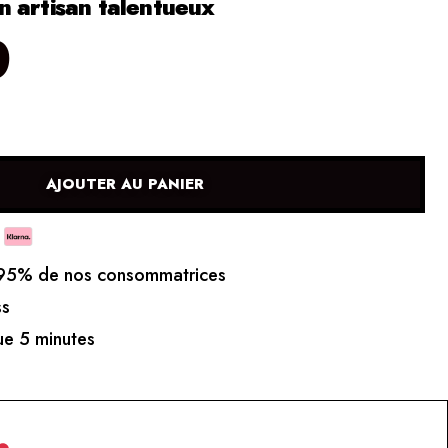
 artisan talentueux
0
AJOUTER AU PANIER
5% de nos consommatrices
ss
e 5 minutes