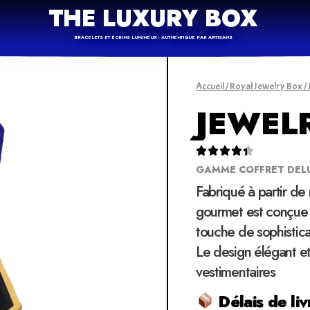
THE LUXURY BOX
BRACELETS ET ÉCRINS LUMINEUX - AUTHENTIQUE PAR ARTISANS
Accueil
/
Royal Jewelry Box
/
JEWEL





GAMME COFFRET DEL
Fabriqué à partir de
gourmet est conçue 
touche de sophistica
Le design élégant et
vestimentaires
Délais de liv