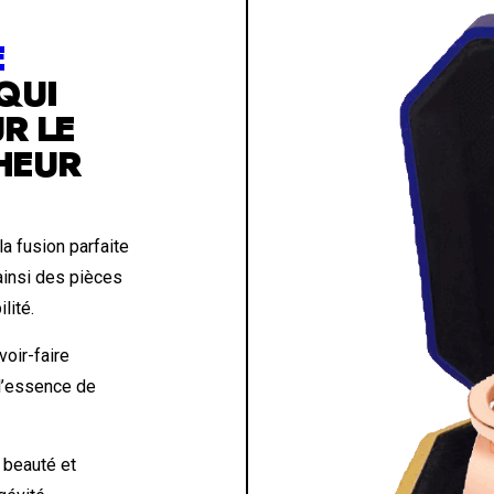
E
QUI
R LE
HEUR
a fusion parfaite
 ainsi des pièces
lité.
voir-faire
 l’essence de
 beauté et