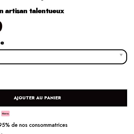
 artisan talentueux
0
le
AJOUTER AU PANIER
5% de nos consommatrices