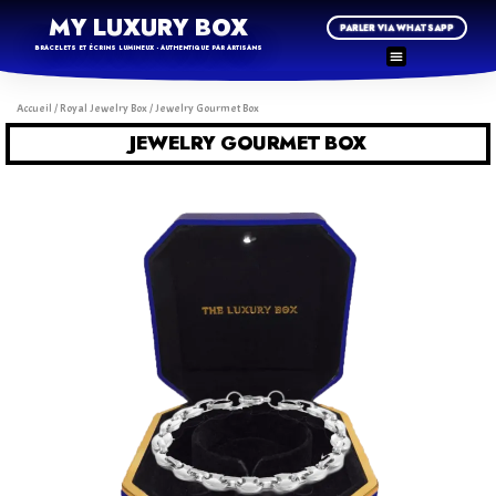
MY LUXURY BOX
PARLER VIA WHATSAPP
BRACELETS ET ÉCRINS LUMINEUX - AUTHENTIQUE PAR ARTISANS
Accueil
/
Royal Jewelry Box
/ Jewelry Gourmet Box
JEWELRY GOURMET BOX