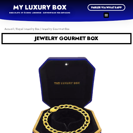
MY LUXURY BOX
PARLER VIA WHATSAPP
BRACELETS ET ÉCRINS LUMINEUX - AUTHENTIQUE PAR ARTISANS
Accueil
/
Royal Jewelry Box
/ Jewelry Gourmet Box
JEWELRY GOURMET BOX