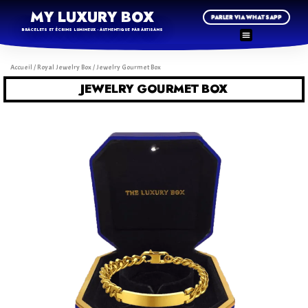
MY LUXURY BOX
PARLER VIA WHATSAPP
BRACELETS ET ÉCRINS LUMINEUX - AUTHENTIQUE PAR ARTISANS
Accueil
/
Royal Jewelry Box
/ Jewelry Gourmet Box
JEWELRY GOURMET BOX