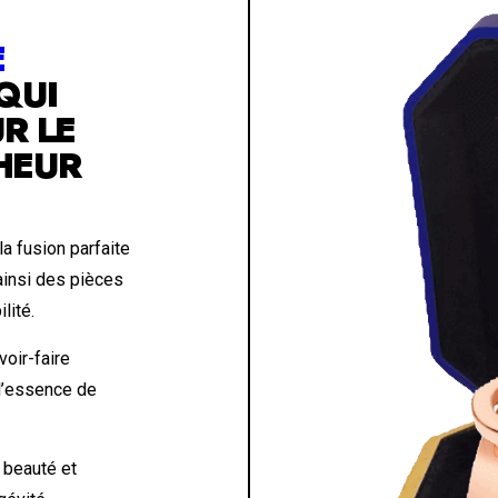
E
QUI
R LE
HEUR
a fusion parfaite
 ainsi des pièces
lité.
voir-faire
 l’essence de
 beauté et