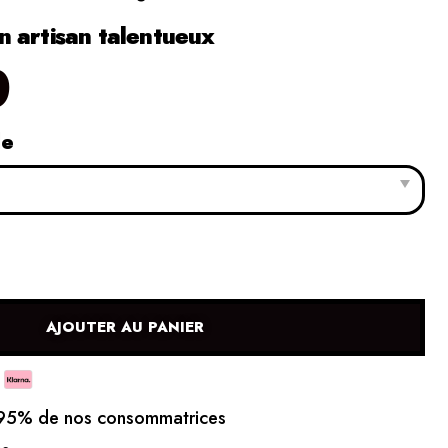
 artisan talentueux
0
le
AJOUTER AU PANIER
5% de nos consommatrices