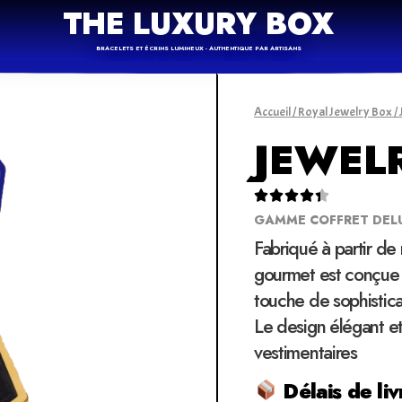
THE LUXURY BOX
BRACELETS ET ÉCRINS LUMINEUX - AUTHENTIQUE PAR ARTISANS
Accueil
/
Royal Jewelry Box
/
JEWEL





GAMME COFFRET DEL
Fabriqué à partir de
gourmet est conçue 
touche de sophistica
Le design élégant et
vestimentaires
Délais de liv