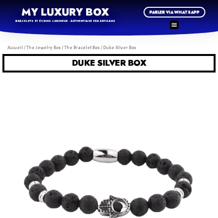
MY LUXURY BOX
PARLER VIA WHATSAPP
BRACELETS ET ÉCRINS LUMINEUX - AUTHENTIQUE PAR ARTISANS
Accueil
/
The Jewelry Box
/
The Bracelet Box
/ Duke Silver Box
DUKE SILVER BOX