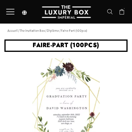
-
Accueil
/
The Invitation Box
/
Diplôme
/ Faire-Part (100pcs)
FAIRE-PART (100PCS)