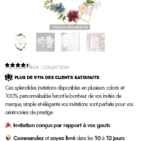





THE LUXURY BOX - COLLECTION
PLUS DE 91% DES CLIENTS SATISFAITS
Ces splendides invitations disponibles en plusieurs coloris et
100% personnalisable feront le bonheur de vos invités de
marque, simple et élégante vos invitations sont parfaite pour vos
cérémonies de prestige
Invitation conçus par rapport à vos gouts
Commandez
et
soyez
livré
dans les
10
à
12
jours