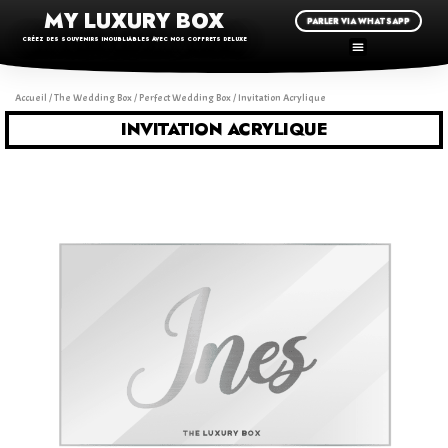
MY LUXURY BOX
PARLER VIA WHATSAPP
CRÉEZ DES SOUVENIRS INOUBLIABLES AVEC NOS COFFRETS DELUXE
Accueil
/
The Wedding Box
/
Perfect Wedding Box
/ Invitation Acrylique
INVITATION ACRYLIQUE