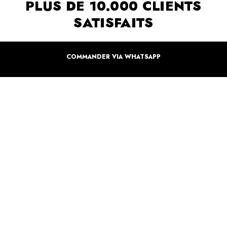
PLUS DE 10.000 CLIENTS
SATISFAITS
Inspirez-vous de la manière dont nos coffrets sont offertes à travers le monde. Grâce à
vous et à nos artistes pour un monde moins industrielle
COMMANDER VIA WHATSAPP