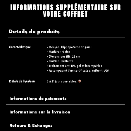
INFORMATIONS SUPPLÉMENTAIRE SUR
VOTRE COFFRET
Details du produits
Caractéristique
• Oeuvre : Hippopotame origami
• Matière : résine
• Dimensions (H) : 25 cm
• Finition : brillante
• Traitement anti UV, gel et intempéries
• Accompagné d’un certificats d’authenticité
Délais de livraison
3 à 21 jours ouvrables.
Informations de paiements
Informations sur la livraison
Retours & Echanges