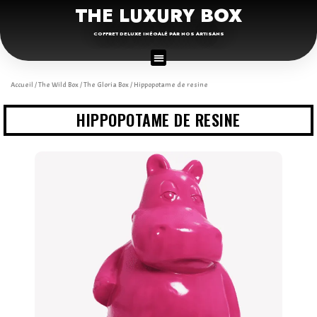
THE LUXURY BOX
COFFRET DELUXE INÉGALÉ PAR NOS ARTISANS
Accueil
/
The Wild Box
/
The Gloria Box
/ Hippopotame de resine
HIPPOPOTAME DE RESINE