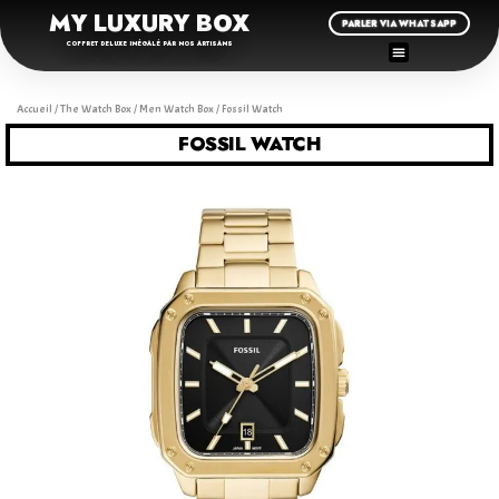
MY LUXURY BOX
PARLER VIA WHATSAPP
COFFRET DELUXE INÉGALÉ PAR NOS ARTISANS
Accueil
/
The Watch Box
/
Men Watch Box
/ Fossil Watch
FOSSIL WATCH