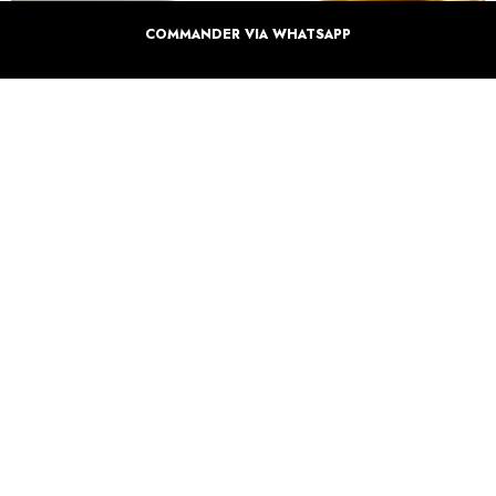
COMMANDER VIA WHATSAPP
INFORMATIONS SUPPLÉMENTAIRE SUR
VOTRE COFFRET
Details du produits
Délais de livraison
3 à 7 jours ouvrables.