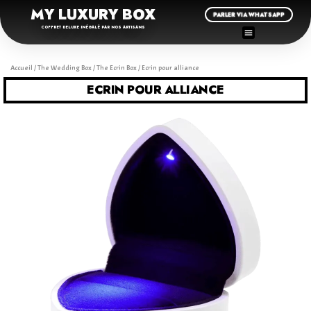
MY LUXURY BOX
PARLER VIA WHATSAPP
COFFRET DELUXE INÉGALÉ PAR NOS ARTISANS
Accueil
/
The Wedding Box
/
The Ecrin Box
/ Ecrin pour alliance
ECRIN POUR ALLIANCE