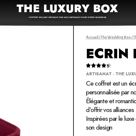
THE LUXURY BOX
COFFRET DELUXE INÉGALÉ PAR NOS ARTISANS POUR VOTRE BONHEUR
Accueil
/
The Wedding Box
/
T
ECRIN





ARTISANAT - THE LUX
Ce coffret est un éc
personnalisée par no
Élégante et romantiq
d’offrir vos alliances
Inspirées par le luxe
son design