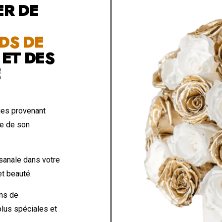
ER DE
DS DE
E
ET DES
E
es provenant
te de son
isanale dans votre
et beauté.
ons de
plus spéciales et