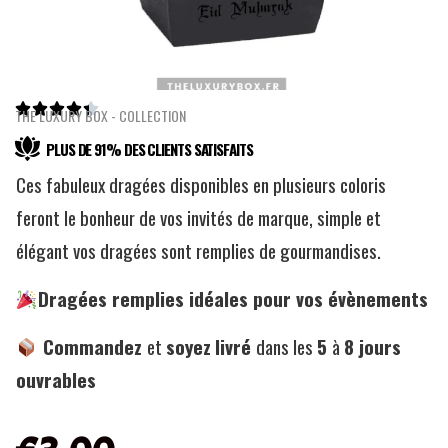





THE LUXURY BOX - COLLECTION
PLUS DE 91% DES CLIENTS SATISFAITS
Ces fabuleux dragées disponibles en plusieurs coloris
feront le bonheur de vos invités de marque, simple et
élégant vos dragées sont remplies de gourmandises.
Dragées remplies idéales pour vos évènements
Commandez
et
soyez
livré
dans les
5
à
8
jours
ouvrables