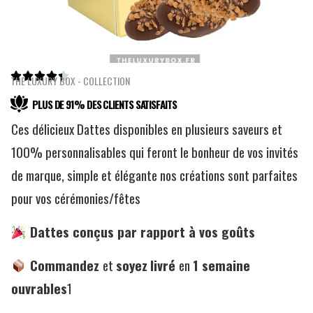





THE LUXURY BOX - COLLECTION
PLUS DE 91% DES CLIENTS SATISFAITS
Ces délicieux Dattes disponibles en plusieurs saveurs et
100% personnalisables qui feront le bonheur de vos invités
de marque, simple et élégante nos créations sont parfaites
pour vos cérémonies/fêtes
Dattes conçus par rapport à vos goûts
Commandez
et
soyez
livré
en
1
semaine
ouvrables
1