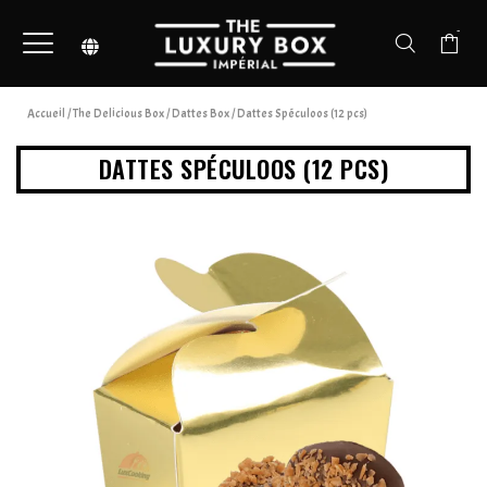
-
Accueil
/
The Delicious Box
/
Dattes Box
/ Dattes Spéculoos (12 pcs)
DATTES SPÉCULOOS (12 PCS)