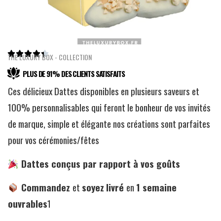





THE LUXURY BOX - COLLECTION
PLUS DE 91% DES CLIENTS SATISFAITS
Ces délicieux Dattes disponibles en plusieurs saveurs et
100% personnalisables qui feront le bonheur de vos invités
de marque, simple et élégante nos créations sont parfaites
pour vos cérémonies/fêtes
Dattes conçus par rapport à vos goûts
Commandez
et
soyez
livré
en
1
semaine
ouvrables
1