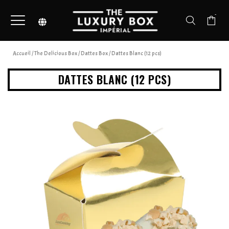
-
Accueil
/
The Delicious Box
/
Dattes Box
/ Dattes Blanc (12 pcs)
DATTES BLANC (12 PCS)