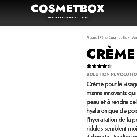
COSMETBOX
VOTRE ALLIÉ POUR UNE BELLE PEAU
Accueil
/
The Cosmet Box
/
An
CRÈME





SOLUTION REVOLUTIO
Crème pour le visage
marins innovants qui 
peau et à rendre cell
hyaluronique de poid
l’hydratation de la p
ridules semblent moin