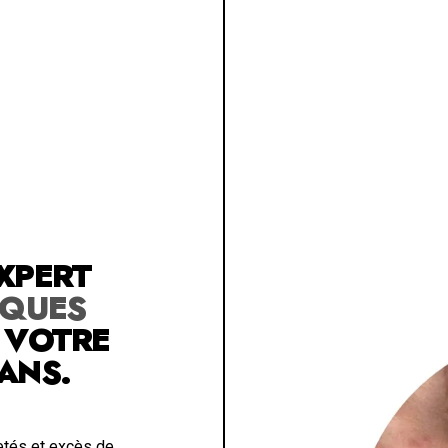
XPERT
IQUES
 VOTRE
 ANS.
retés et excès de