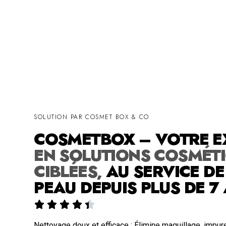
SOLUTION PAR COSMET BOX & CO
COSMETBOX – VOTRE E
EN SOLUTIONS COSMÉT
CIBLÉES,
AU SERVICE DE
PEAU DEPUIS PLUS DE 7





Nettoyage doux et efficace : Élimine maquillage, impu