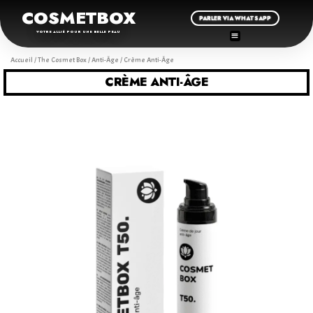
COSMETBOX
PARLER VIA WHATSAPP
VOTRE ALLIÉ POUR UNE BELLE PEAU
Accueil
/
The Cosmet Box
/
Anti-Âge
/ Crème Anti-Âge
CRÈME ANTI-ÂGE