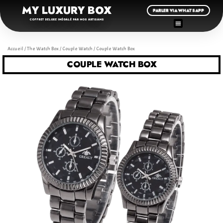
MY LUXURY BOX
PARLER VIA WHATSAPP
COFFRET DELUXE INÉGALÉ PAR NOS ARTISANS
Accueil
/
The Watch Box
/
Couple Watch
/ Couple Watch Box
COUPLE WATCH BOX