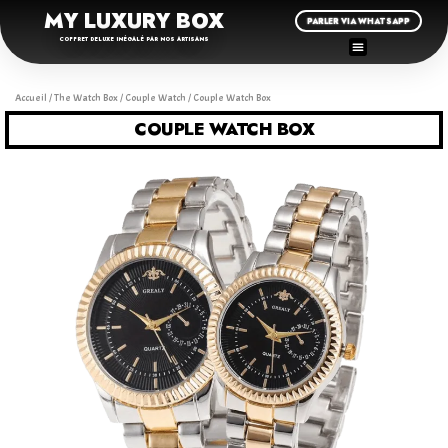
MY LUXURY BOX
PARLER VIA WHATSAPP
COFFRET DELUXE INÉGALÉ PAR NOS ARTISANS
Accueil
/
The Watch Box
/
Couple Watch
/ Couple Watch Box
COUPLE WATCH BOX