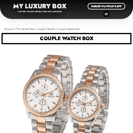
MY LUXURY BOX
PARLER VIA WHATSAPP
COFFRET DELUXE INÉGALÉ PAR NOS ARTISANS
Accueil
/
The Watch Box
/
Couple Watch
/ Couple Watch Box
COUPLE WATCH BOX