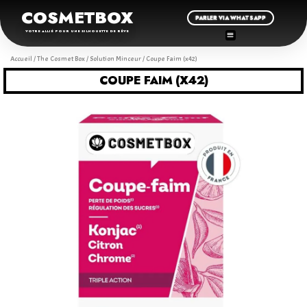
COSMETBOX
PARLER VIA WHATSAPP
VOTRE ALLIÉ POUR UNE SILHOUETTE DE RÊVE
Accueil
/
The Cosmet Box
/
Solution Minceur
/ Coupe Faim (x42)
COUPE FAIM (X42)