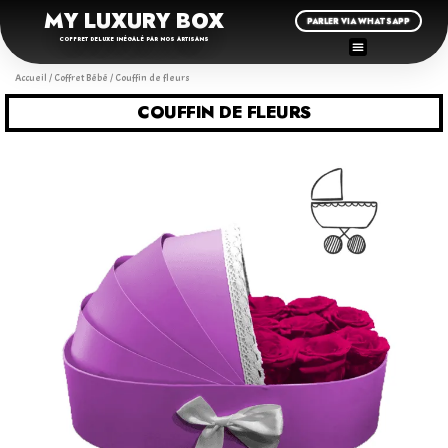
MY LUXURY BOX
PARLER VIA WHATSAPP
COFFRET DELUXE INÉGALÉ PAR NOS ARTISANS
Accueil
/
Coffret Bébé
/ Couffin de fleurs
COUFFIN DE FLEURS