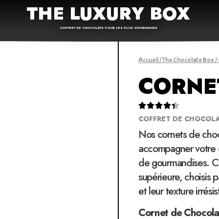
THE LUXURY BOX
COFFRET DE CHOCOLATS POUR LES PLUS GOURMANDS
Accueil
/
The Chocolate Box
/
CORNE





COFFRET DE CHOCOL
Nos cornets de choco
accompagner votre c
de gourmandises. Ce
supérieure, choisis 
et leur texture irrésis
Cornet de Chocola