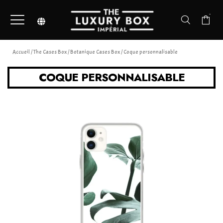
-
Accueil
/
The Cases Box
/
Botanique Cases Box
/ Coque personnalisable
COQUE PERSONNALISABLE