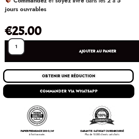
Commandez
et
soyez
livré
dans les
2
à
5
jours ouvrables
€
25.00
AJOUTER AU PANIER
OBTENIR UNE RÉDUCTION
COMMANDER VIA WHATSAPP
PAPIER PREMIUM DE 200 G / M²
GARANTIE - SATISFAIT OU REMBOURSÉ
à finition mate.
Plus de 10.000 clients satisfaits