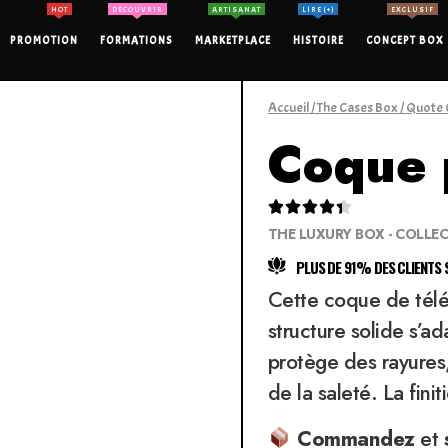
HOT
DÉCOUVRIR
ARTISANAT
LIRE (+)
EXCLUSIF
PROMOTION
FORMATIONS
MARKETPLACE
HISTOIRE
CONCEPT BOX
Accueil
/
The Cases Box
/
Quote 
Coque 





THE LUXURY BOX - COLLE
PLUS DE 91% DES CLIENTS S
Cette coque de télép
structure solide s’a
protège des rayures,
de la saleté. La finit
Commandez
et