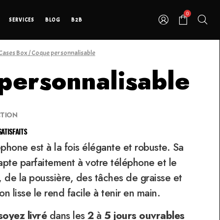
0
SERVICES
BLOG
B2B
Cases Box
/ Coque personnalisable
personnalisable
CTION
ATISFAITS
hone est à la fois élégante et robuste. Sa
dapte parfaitement à votre téléphone et le
 de la poussière, des tâches de graisse et
ion lisse le rend facile à tenir en main.
soyez
livré
dans les
2
à
5 jours ouvrables