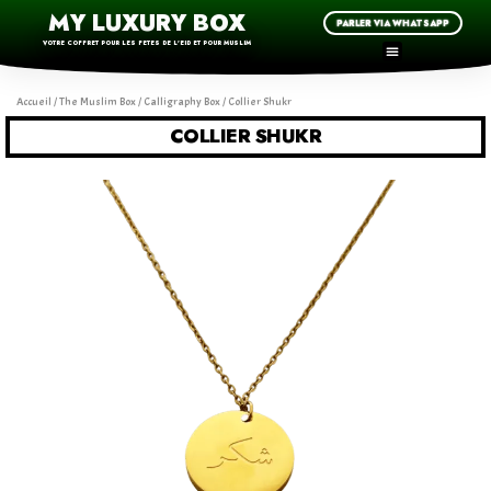
MY LUXURY BOX
PARLER VIA WHATSAPP
VOTRE COFFRET POUR LES FETES DE L'EID ET POUR MUSLIM
Accueil
/
The Muslim Box
/
Calligraphy Box
/ Collier Shukr
COLLIER SHUKR