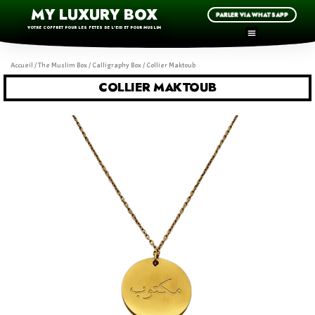
MY LUXURY BOX
PARLER VIA WHATSAPP
VOTRE COFFRET POUR LES FETES DE L'EID ET POUR MUSLIM
Accueil
/
The Muslim Box
/
Calligraphy Box
/ Collier Maktoub
COLLIER MAKTOUB