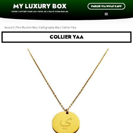
MY LUXURY BOX
PARLER VIA WHATSAPP
VOTRE COFFRET POUR LES FETES DE L'EID ET POUR MUSLIM
Accueil
/
The Muslim Box
/
Calligraphy Box
/ Collier Yaa
COLLIER YAA