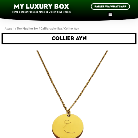
MY LUXURY BOX
PARLER VIA WHATSAPP
VOTRE COFFRET POUR LES FETES DE L'EID ET POUR MUSLIM
Accueil
/
The Muslim Box
/
Calligraphy Box
/ Collier Ayn
COLLIER AYN