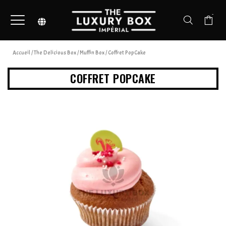
-
Accueil
/
The Delicious Box
/
Muffin Box
/ Coffret PopCake
COFFRET POPCAKE