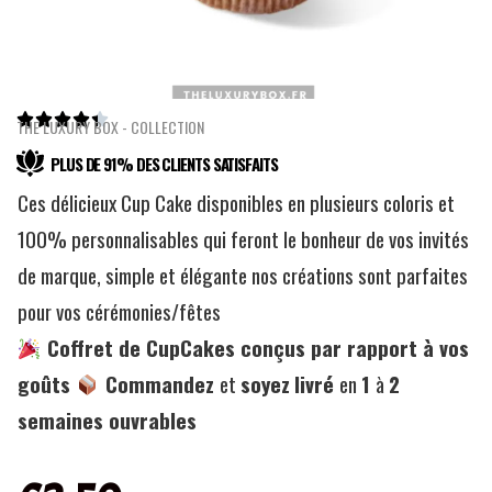





THE LUXURY BOX - COLLECTION
PLUS DE 91% DES CLIENTS SATISFAITS
Ces délicieux Cup Cake disponibles en plusieurs coloris et
100% personnalisables qui feront le bonheur de vos invités
de marque, simple et élégante nos créations sont parfaites
pour vos cérémonies/fêtes
Coffret de CupCakes conçus par rapport à vos
goûts
Commandez
et
soyez
livré
en
1
à
2
semaines ouvrables