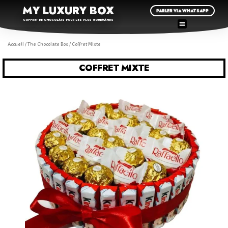
MY LUXURY BOX
PARLER VIA WHATSAPP
COFFRET DE CHOCOLATS POUR LES PLUS GOURMANDS
Accueil
/
The Chocolate Box
/ Coffret Mixte
COFFRET MIXTE