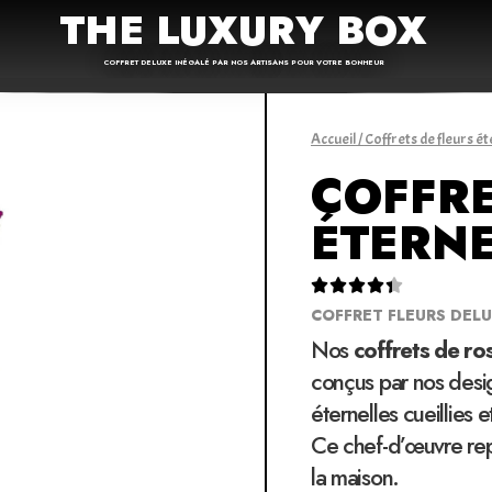
THE LUXURY BOX
COFFRET DELUXE INÉGALÉ PAR NOS ARTISANS POUR VOTRE BONHEUR
Accueil
/
Coffrets de fleurs ét
COFFR
ÉTERNE





COFFRET FLEURS DEL
Nos
coffrets de ro
conçus par nos desig
éternelles cueillies
Ce chef-d’œuvre repr
la maison.