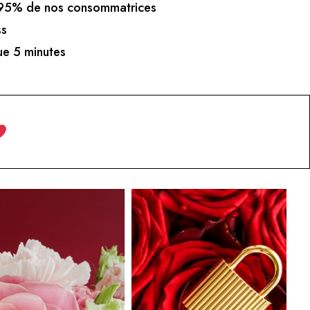
5% de nos consommatrices
ss
e 5 minutes