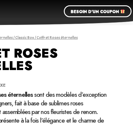
BESOIN D'UN COUPON
ernelles
/
Classic Box
/ Coffret Roses éternelles
ET ROSES
LLES
UXE
ses éternelles
sont des modèles d’exception
ners, fait à base de sublimes roses
 et assemblées par nos fleuristes de renom.
ésente à la fois l’élégance et le charme de